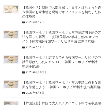
【韓国生活】韓国でお部屋探し！日本とはちょっと違
う韓国のお家事情と現地でオフィステルを契約した私
の体験談！
2023年8月7日
【韓国ワーホリ】韓国ワーホリビザ申請訪問予約の方
法を詳しく解説！！(領事民願24/영사민원24 オンラ
イン予約方法)-韓国ワーホリビザ申請 訪問予約編-
2023年7月1日
【韓国ワーホリ】誰でもできる韓国ワーホリビザの申
請手順はたったの５STEP！-韓国ワーホリビザ申請
申請手順編-
2023年6月18日
【韓国ワーホリ】韓国ワーホリビザの申請に必要な書
類を準備しよう！-韓国ワーホリビザ申請 提出書類編-
2023年6月5日
【韓国話題】韓国で大人気！ダイエット中でも罪悪感