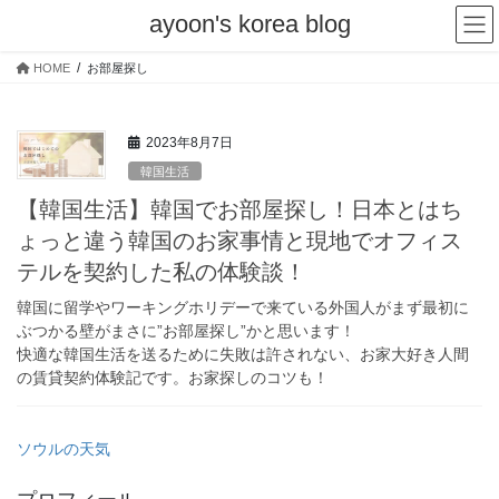
コ
ナ
ayoon's korea blog
ン
ビ
テ
ゲ
HOME
お部屋探し
ン
ー
ツ
シ
へ
ョ
2023年8月7日
ス
ン
キ
に
韓国生活
ッ
移
【韓国生活】韓国でお部屋探し！日本とはち
プ
動
ょっと違う韓国のお家事情と現地でオフィス
テルを契約した私の体験談！
韓国に留学やワーキングホリデーで来ている外国人がまず最初に
ぶつかる壁がまさに”お部屋探し”かと思います！
快適な韓国生活を送るために失敗は許されない、お家大好き人間
の賃貸契約体験記です。お家探しのコツも！
ソウルの天気