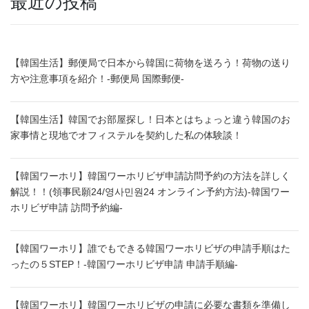
最近の投稿
【韓国生活】郵便局で日本から韓国に荷物を送ろう！荷物の送り
方や注意事項を紹介！-郵便局 国際郵便-
【韓国生活】韓国でお部屋探し！日本とはちょっと違う韓国のお
家事情と現地でオフィステルを契約した私の体験談！
【韓国ワーホリ】韓国ワーホリビザ申請訪問予約の方法を詳しく
解説！！(領事民願24/영사민원24 オンライン予約方法)-韓国ワー
ホリビザ申請 訪問予約編-
【韓国ワーホリ】誰でもできる韓国ワーホリビザの申請手順はた
ったの５STEP！-韓国ワーホリビザ申請 申請手順編-
【韓国ワーホリ】韓国ワーホリビザの申請に必要な書類を準備し