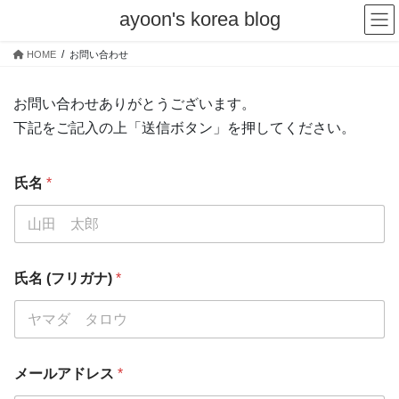
コ
ナ
ayoon's korea blog
ン
ビ
テ
ゲ
HOME
お問い合わせ
ン
ー
ツ
シ
へ
ョ
お問い合わせありがとうございます。
ス
ン
下記をご記入の上「送信ボタン」を押してください。
キ
に
ッ
移
プ
動
氏名
*
氏名 (フリガナ)
*
メールアドレス
*