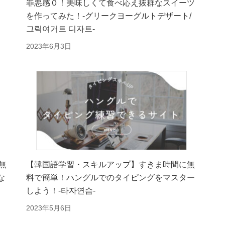
申
罪悪感０！美味しくて食べ応え抜群なスイーツ
を作ってみた！-グリークヨーグルトデザート/
그릭여거트 디자트-
2023年6月3日
無
【韓国語学習・スキルアップ】すきま時間に無
な
料で簡単！ハングルでのタイピングをマスター
しよう！-타자연습-
2023年5月6日