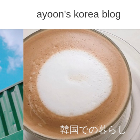
コ
ナ
ン
ビ
ayoon's korea blog
テ
ゲ
ン
ー
ツ
シ
へ
ョ
ス
ン
キ
に
ッ
移
プ
動
韓国での暮らし